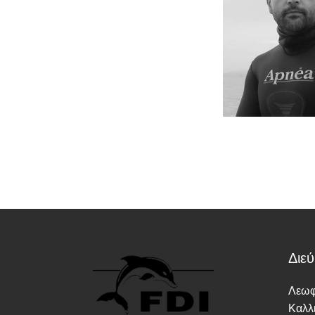
Διε
Λεωφ
Καλλ